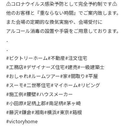
⚠コロナウイルス感染予防として完全予約制です⚠
他のお客様と『重ならない時間』でご案内致します。
また会場の定期的な換気実施や、会場受付に
アルコール消毒の設置や手袋をご用意しております。
．
．
#ビクトリーホーム#不動産#注文住宅
#工務店#デザイナーズ住宅#建売#一級建築士
#おしゃれ#ルームツアー#家#間取り#平屋
#スーモ#二世帯住宅#マイホーム#リビング
#施工例#腰壁#ハウスメーカー
#小田原#足柄上郡#南足柄#茅ヶ崎
#藤沢#鎌倉#湘南#横浜#東京#箱根
#victoryhome