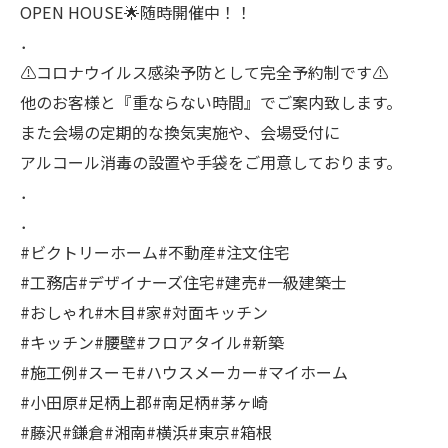
OPEN HOUSE🌟随時開催中！！
．
⚠コロナウイルス感染予防として完全予約制です⚠
他のお客様と『重ならない時間』でご案内致します。
また会場の定期的な換気実施や、会場受付に
アルコール消毒の設置や手袋をご用意しております。
．
．
#ビクトリーホーム#不動産#注文住宅
#工務店#デザイナーズ住宅#建売#一級建築士
#おしゃれ#木目#家#対面キッチン
#キッチン#腰壁#フロアタイル#新築
#施工例#スーモ#ハウスメーカー#マイホーム
#小田原#足柄上郡#南足柄#茅ヶ崎
#藤沢#鎌倉#湘南#横浜#東京#箱根